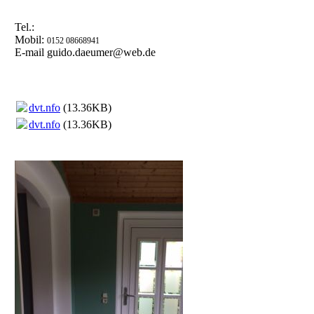
Tel.:
Mobil:
0152 08668941
E-mail guido.daeumer@web.de
dvt.nfo
(13.36KB)
dvt.nfo
(13.36KB)